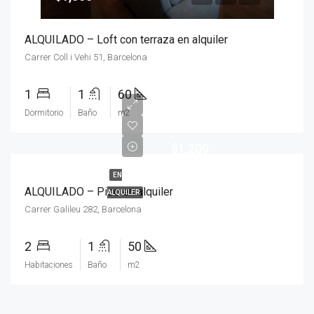
ALQUILADO – Loft con terraza en alquiler
Carrer Coll i Vehi 51, Barcelona
1
1
60
Dormitorio
Baño
m2
$1,200
EN
ALQUILADO – Piso en alquiler
ALQUILER
Carrer Galileu 282, Barcelona
2
1
50
Habitaciones
Baño
m2