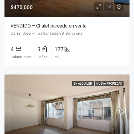
$470,000
VENDIDO – Chalet pareado en venta
Carrer José Millán González 38, Barcelona
4
3
177
Habitaciones
Baños
m2
EN ALQUILER
NUEVA PROPIEDAD