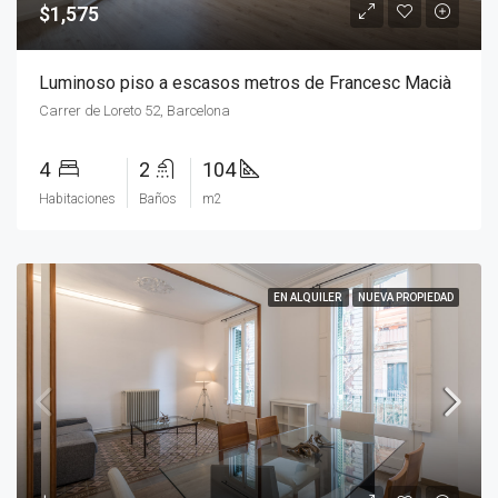
$1,575
Luminoso piso a escasos metros de Francesc Macià
Carrer de Loreto 52, Barcelona
4
2
104
Habitaciones
Baños
m2
EN ALQUILER
NUEVA PROPIEDAD