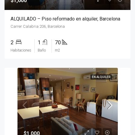
$1,600
ALQUILADO – Piso reformado en alquiler, Barcelona
Carrer Calabria 206, Barcelona
2
1
70
Habitaciones
Baño
m2
EN ALQUILER
$1,000