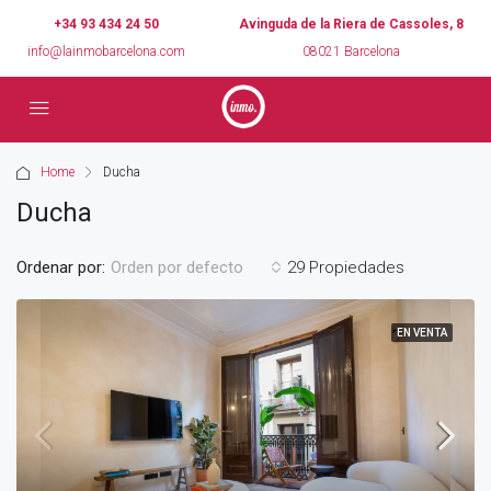
+34 93 434 24 50
Avinguda de la Riera de Cassoles, 8
info@lainmobarcelona.com
08021 Barcelona
Home
Ducha
Ducha
Ordenar por:
29 Propiedades
Orden por defecto
EN VENTA