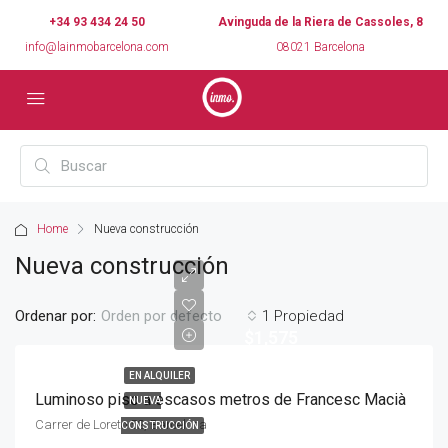
+34 93 434 24 50
Avinguda de la Riera de Cassoles, 8
info@lainmobarcelona.com
08021 Barcelona
Home
Nueva construcción
Nueva construcción
Ordenar por:
1 Propiedad
Orden por defecto
$1,575
EN ALQUILER
Luminoso piso a escasos metros de Francesc Macià
NUEVA
Carrer de Loreto 52, Barcelona
CONSTRUCCIÓN