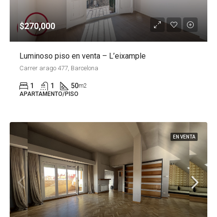
$270,000
Luminoso piso en venta – L’eixample
Carrer arago 477, Barcelona
1
1
50
m2
APARTAMENTO/PISO
EN VENTA