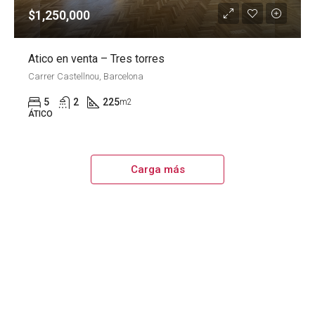
$1,250,000
Atico en venta – Tres torres
Carrer Castellnou, Barcelona
5
2
225
m2
ÁTICO
Carga más