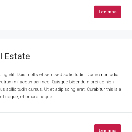
Lee mas
l Estate
ng elit. Duis mollis et sem sed sollicitudin. Donec non odio
is rutrum mi accumsan nec. Quisque bibendum orci ac nibh
 sollicitudin cursus. Ut et adipiscing erat. Curabitur this is a
eet neque, et ornare neque...
Lee mas