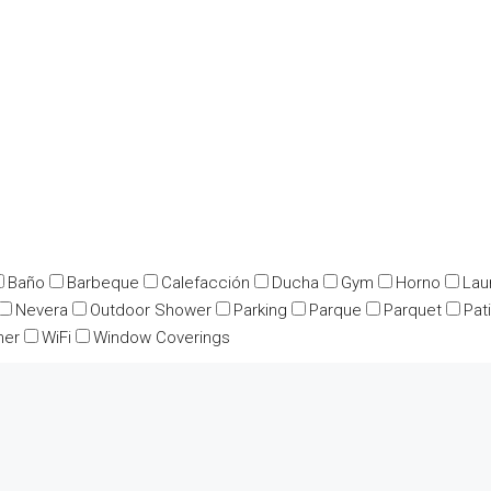
Baño
Barbeque
Calefacción
Ducha
Gym
Horno
Lau
Nevera
Outdoor Shower
Parking
Parque
Parquet
Pat
her
WiFi
Window Coverings