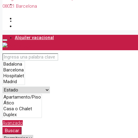
Venta
08021 Barcelona
Acuerdos
Alquiler vacacional
Blog
Contacto
Avanzado
Buscar