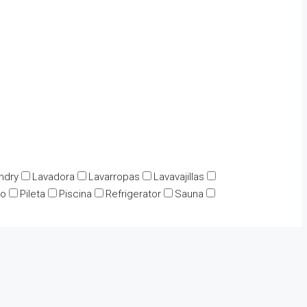
ndry
Lavadora
Lavarropas
Lavavajillas
io
Pileta
Piscina
Refrigerator
Sauna