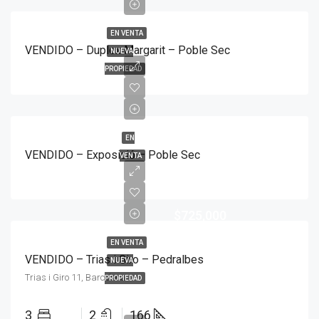
EN VENTA
VENDIDO – Duplex Margarit – Poble Sec
NUEVA
PROPIEDAD
EN
VENDIDO – Exposició – Poble Sec
VENTA
$725,000
EN VENTA
VENDIDO – Trias i Giro – Pedralbes
NUEVA
Trias i Giro 11, Barcelona
PROPIEDAD
3
2
166