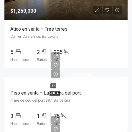
$1,250,000
Atico en venta – Tres torres
Carrer Castellnou, Barcelona
5
2
225
Habitaciones
Baños
m2
$198,000
EN
Piso en venta – La marina del port
VENTA
mare de deu del port 397, Barcelona
3
1
75
Habitaciones
Baño
m2