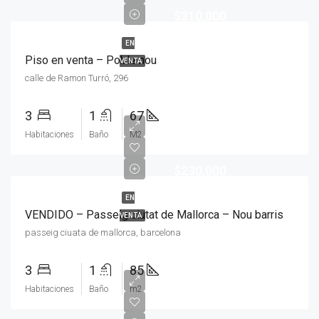
$310,000
EN
Piso en venta – Poble nou
VENTA
calle de Ramon Turró, 296
3
1
67
Habitaciones
Baño
M2
$230,000
EN
VENDIDO – Passeig ciutat de Mallorca – Nou barris
VENTA
passeig ciuata de mallorca, barcelona
3
1
85
Habitaciones
Baño
m2