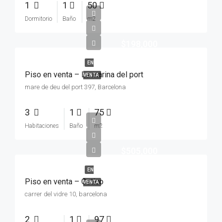
1
1
50
Dormitorio
Baño
m2
$198,000
EN
Piso en venta – La marina del port
VENTA
mare de deu del port 397, Barcelona
3
1
75
Habitaciones
Baño
m2
$505,000
EN
Piso en venta – Gotico
VENTA
carrer del vidre 10, barcelona
2
1
97