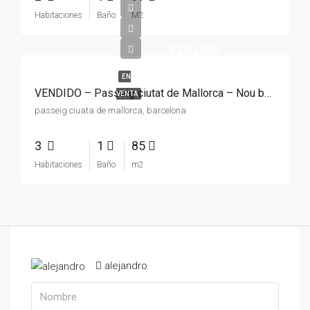
Habitaciones
Baño
M2
$230,000
EN
VENDIDO – Passeig ciutat de Mallorca – Nou barris
VENTA
passeig ciuata de mallorca, barcelona
3
1
85
Habitaciones
Baño
m2
alejandro