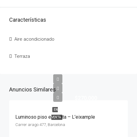
Características
Aire acondicionado
Terraza
Anuncios Similares
$270,000
EN
Luminoso piso en venta – L’eixample
VENTA
Carrer arago 477, Barcelona