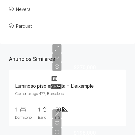
Nevera
Parquet
Anuncios Similares
$270,000
EN
Luminoso piso en venta – L’eixample
VENTA
Carrer arago 477, Barcelona
1
1
50
Dormitorio
Baño
m2
$198,000