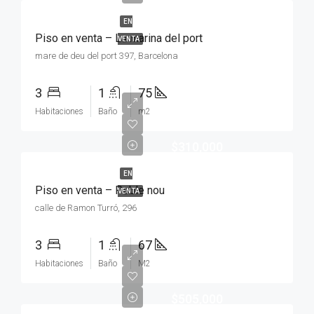
EN
Piso en venta – La marina del port
VENTA
mare de deu del port 397, Barcelona
3
1
75
Habitaciones
Baño
m2
$310,000
EN
Piso en venta – Poble nou
VENTA
calle de Ramon Turró, 296
3
1
67
Habitaciones
Baño
M2
$505,000