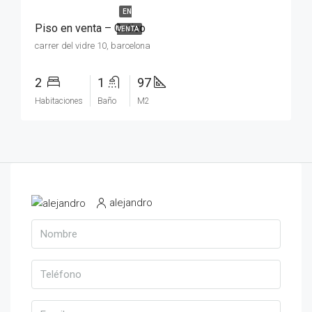
EN
Piso en venta – Gotico
VENTA
carrer del vidre 10, barcelona
2
1
97
Habitaciones
Baño
M2
alejandro