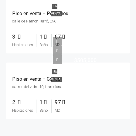
EN
Piso en venta – Poble nou
VENTA
calle de Ramon Turró, 296
3
1
67
Habitaciones
Baño
M2
$505,000
EN
Piso en venta – Gotico
VENTA
carrer del vidre 10, barcelona
2
1
97
Habitaciones
Baño
M2