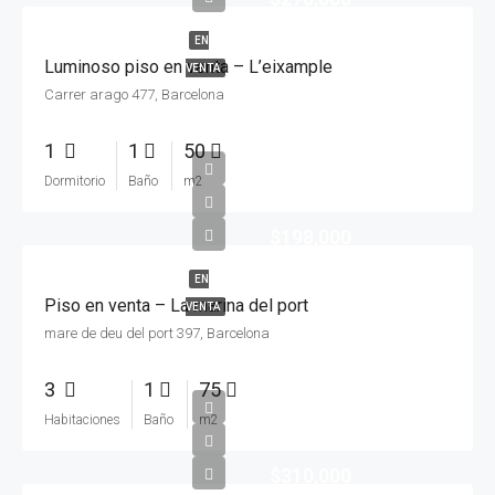
EN
Luminoso piso en venta – L’eixample
VENTA
Carrer arago 477, Barcelona
1
1
50
Dormitorio
Baño
m2
$198,000
EN
Piso en venta – La marina del port
VENTA
mare de deu del port 397, Barcelona
3
1
75
Habitaciones
Baño
m2
$310,000