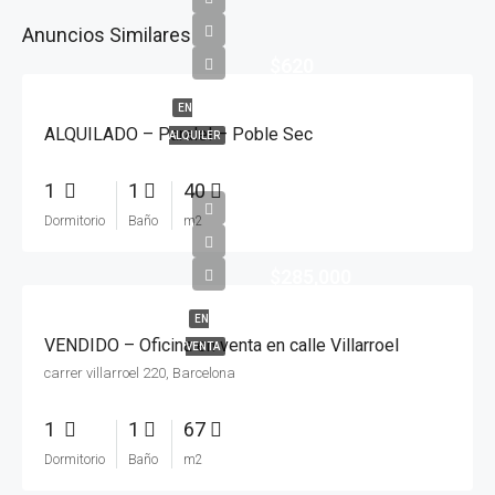
Anuncios Similares
$620
EN
ALQUILADO – Paralel – Poble Sec
ALQUILER
1
1
40
Dormitorio
Baño
m2
$285,000
EN
VENDIDO – Oficina en venta en calle Villarroel
VENTA
carrer villarroel 220, Barcelona
1
1
67
Dormitorio
Baño
m2