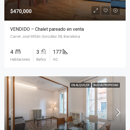
$470,000
VENDIDO – Chalet pareado en venta
Carrer José Millán González 38, Barcelona
4
3
177
Habitaciones
Baños
m2
EN ALQUILER
NUEVA PROPIEDAD