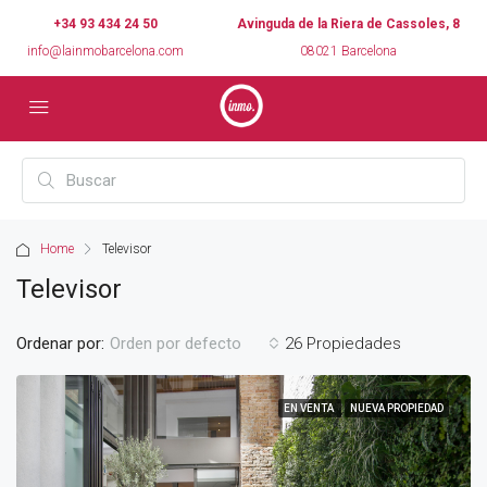
+34 93 434 24 50
Avinguda de la Riera de Cassoles, 8
info@lainmobarcelona.com
08021 Barcelona
Home
Televisor
Televisor
Ordenar por:
26 Propiedades
Orden por defecto
EN VENTA
NUEVA PROPIEDAD