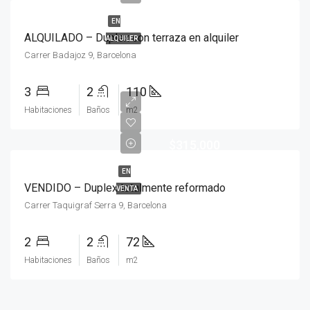
EN
ALQUILADO – Duplex con terraza en alquiler
ALQUILER
Carrer Badajoz 9, Barcelona
3
2
110
Habitaciones
Baños
m2
$315,000
EN
VENDIDO – Duplex totalmente reformado
VENTA
Carrer Taquigraf Serra 9, Barcelona
2
2
72
Habitaciones
Baños
m2