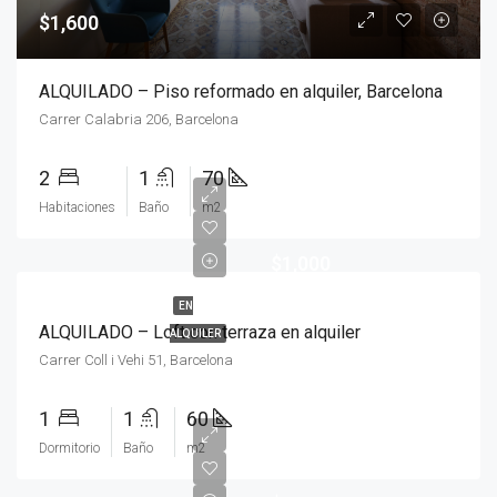
$1,600
ALQUILADO – Piso reformado en alquiler, Barcelona
Carrer Calabria 206, Barcelona
2
1
70
Habitaciones
Baño
m2
$1,000
EN
ALQUILADO – Loft con terraza en alquiler
ALQUILER
Carrer Coll i Vehi 51, Barcelona
1
1
60
Dormitorio
Baño
m2