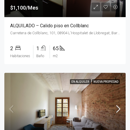
$1,100/Mes
ALQUILADO – Calido piso en Collblanc
Carretera de Collblanc, 101, 08904 L'Hospitalet de Llobregat, Barcelona, España
2
1
65
Habitaciones
Baño
m2
EN ALQUILER
NUEVA PROPIEDAD