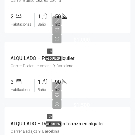
Carrer Galileu 282, Barcelona
2
1
50
Habitaciones
Baño
m2
$1,000
EN
ALQUILADO – Piso en alquiler
ALQUILER
Carrer Doctor Letamenti 9, Barcelona
3
1
90
Habitaciones
Baño
m2
$1,500
EN
ALQUILADO – Duplex con terraza en alquiler
ALQUILER
Carrer Badajoz 9, Barcelona