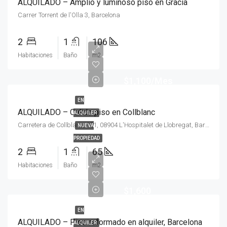
ALQUILADO – Amplio y luminoso piso en Gracia
Carrer Torrent de l'Olla 3, Barcelona
2
1
106
Habitaciones
Baño
m2
$1,100/Mes
EN
ALQUILADO – Calido piso en Collblanc
ALQUILER
Carretera de Collblanc, 101, 08904 L'Hospitalet de Llobregat, Barcelona, España
NUEVA
PROPIEDAD
2
1
65
Habitaciones
Baño
m2
$1,600
EN
ALQUILADO – Piso reformado en alquiler, Barcelona
ALQUILER