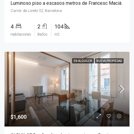
Luminoso piso a escasos metros de Francesc Macià
Carrer de Loreto 52, Barcelona
4
2
104
Habitaciones
Baños
m2
EN ALQUILER
NUEVA PROPIEDAD
$1,600