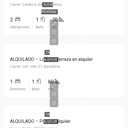
Carrer Calabria 206, Barcelona
NUEVA
PROPIEDAD
2
1
70
Habitaciones
Baño
m2
$1,000
EN
ALQUILADO – Loft con terraza en alquiler
ALQUILER
Carrer Coll i Vehi 51, Barcelona
1
1
60
Dormitorio
Baño
m2
$1,200
EN
ALQUILADO – Piso en alquiler
ALQUILER