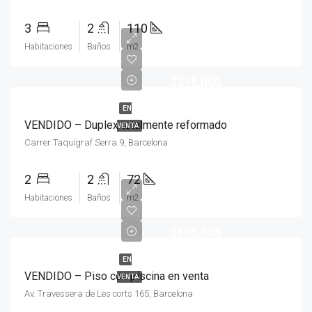
3
2
110
Habitaciones
Baños
m2
$315,000
EN
VENDIDO – Duplex totalmente reformado
VENTA
Carrer Taquigraf Serra 9, Barcelona
2
2
72
Habitaciones
Baños
m2
$500,000
EN
VENDIDO – Piso con piscina en venta
VENTA
Av. Travessera de Les corts 165, Barcelona