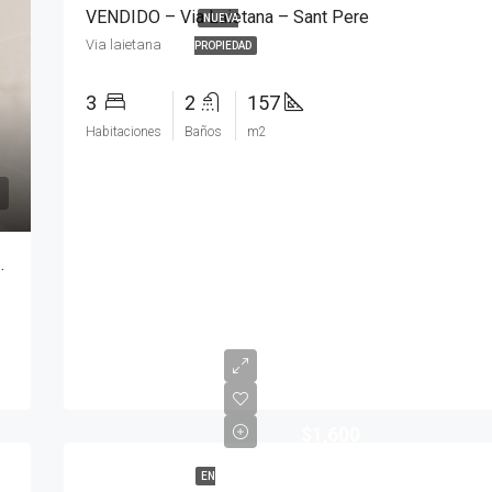
VENDIDO – Via Laietana – Sant Pere
NUEVA
Via laietana
PROPIEDAD
3
2
157
Habitaciones
Baños
m2
allorca – Nou barris
$1,600
EN