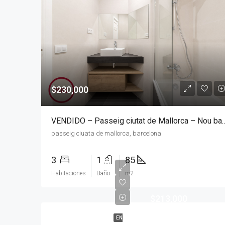
$230,000
VENDIDO – Passeig ciutat de M
passeig ciuata de mallorca, barcelona
3
1
85
Habitaciones
Baño
m2
$213,000
EN