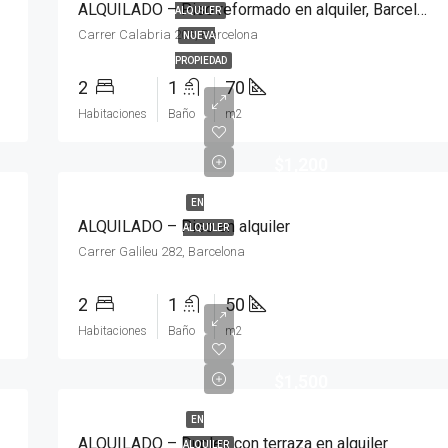
ALQUILADO – Piso reformado en alquiler, Barcelona
ALQUILER
Carrer Calabria 206, Barcelona
NUEVA
PROPIEDAD
2
1
70
Habitaciones
Baño
m2
$1,200
EN
ALQUILADO – Piso en alquiler
ALQUILER
Carrer Galileu 282, Barcelona
2
1
50
Habitaciones
Baño
m2
$1,500
EN
ALQUILADO – Duplex con terraza en alquiler
ALQUILER