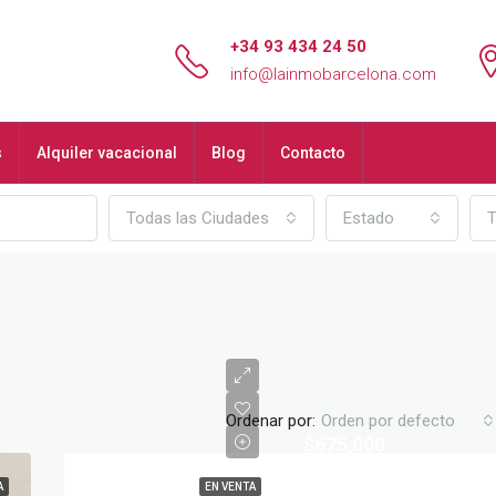
+34 93 434 24 50
info@lainmobarcelona.com
s
Alquiler vacacional
Blog
Contacto
Todas las Ciudades
Estado
T
Ordenar por:
Orden por defecto
$675,000
A
EN VENTA