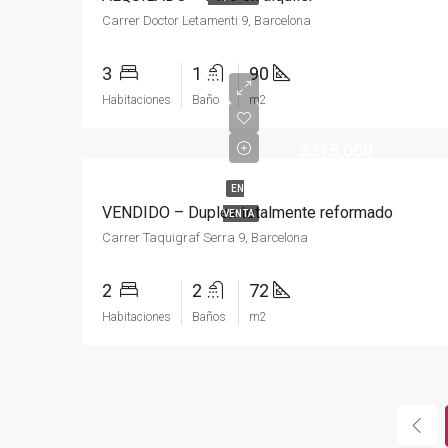
Carrer Doctor Letamenti 9, Barcelona
3
1
90
Habitaciones
Baño
m2
$315,000
EN
VENDIDO – Duplex totalmente reformado
VENTA
Carrer Taquigraf Serra 9, Barcelona
2
2
72
Habitaciones
Baños
m2