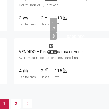
Carrer Badajoz 9, Barcelona
3
2
110
Habitaciones
Baños
m2
$500,000
EN
VENDIDO – Piso con piscina en venta
VENTA
Av. Travessera de Les corts 165, Barcelona
4
2
115
Habitaciones
Baños
m2
1
2