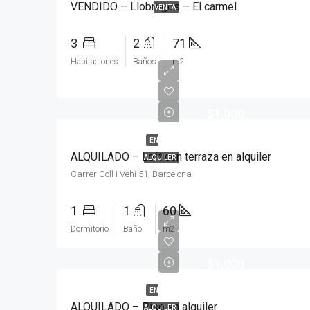
VENDIDO – Llobregos – El carmel
VENTA
3
2
71
Habitaciones
Baños
m2
$1,000
EN
ALQUILADO – Loft con terraza en alquiler
ALQUILER
Carrer Coll i Vehi 51, Barcelona
1
1
60
Dormitorio
Baño
m2
$1,000
EN
ALQUILADO – Piso en alquiler
ALQUILER