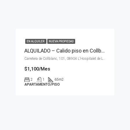
EN ALQUILER
NUEVA PROPIEDAD
ALQUILADO – Calido piso en Collblanc
Carretera de Collblanc, 101, 08904 L'Hospitalet de Llobregat, Barcelona, España
$1,100/Mes
2
1
65
m2
APARTAMENTO/PISO