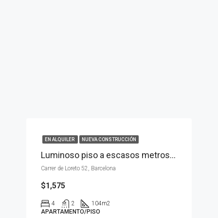
EN ALQUILER
NUEVA CONSTRUCCIÓN
Luminoso piso a escasos metros de Francesc Macià
Carrer de Loreto 52, Barcelona
$1,575
4
2
104
m2
APARTAMENTO/PISO