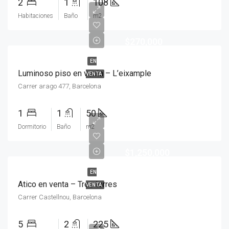
2
1
108
Habitaciones
Baño
m2
$270,000
EN
Luminoso piso en venta – L’eixample
VENTA
Carrer arago 477, Barcelona
1
1
50
Dormitorio
Baño
m2
$1,250,000
EN
Atico en venta – Tres torres
VENTA
Carrer Castellnou, Barcelona
5
2
225