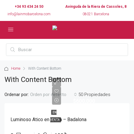
+34 93 434 24 50
Avinguda de la Riera de Cassoles, 8
info@lainmobarcelona.com
08021 Barcelona
Home
With Content Bottom
With Content Bottom
Ordenar por:
50 Propiedades
Orden por defecto
$600,000
EN
Luminoso Atico en venta – Badalona
VENTA