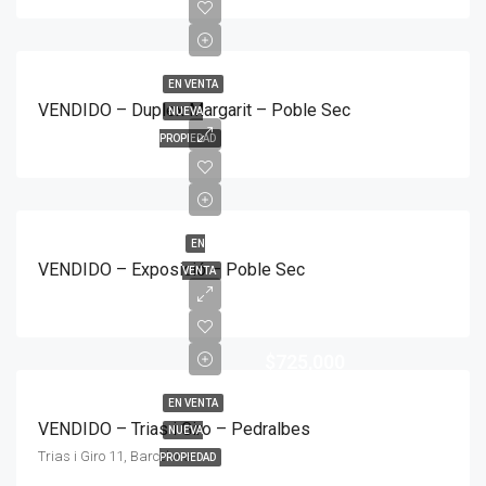
EN VENTA
VENDIDO – Duplex Margarit – Poble Sec
NUEVA
PROPIEDAD
EN
VENDIDO – Exposició – Poble Sec
VENTA
$725,000
EN VENTA
VENDIDO – Trias i Giro – Pedralbes
NUEVA
Trias i Giro 11, Barcelona
PROPIEDAD