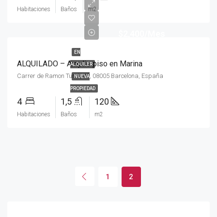
Habitaciones
Baños
m2
$2,400/Mes
EN
ALQUILADO – Amplio piso en Marina
ALQUILER
Carrer de Ramon Turró, 40, 08005 Barcelona, España
NUEVA
PROPIEDAD
4
1,5
120
Habitaciones
Baños
m2
1
2