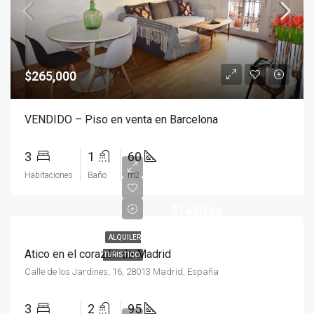
$265,000
VENDIDO – Piso en venta en Barcelona
3
1
60
Habitaciones
Baño
m2
$145/Dia
ALQUILER
Atico en el corazón de Madrid
TURISTICO
Calle de los Jardines, 16, 28013 Madrid, España
3
2
95