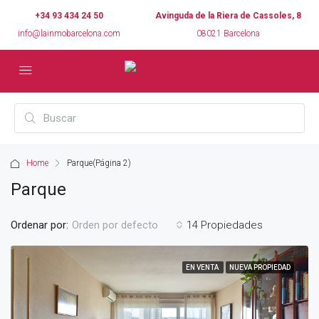
+34 93 434 24 50
Avinguda de la Riera de Cassoles, 8
info@lainmobarcelona.com
08021 Barcelona
Home
Parque
(Página 2)
Parque
Ordenar por:
14 Propiedades
Orden por defecto
EN VENTA
NUEVA PROPIEDAD