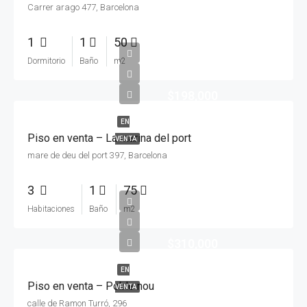
Carrer arago 477, Barcelona
1
1
50
Dormitorio
Baño
m2
$198,000
EN
Piso en venta – La marina del port
VENTA
mare de deu del port 397, Barcelona
3
1
75
Habitaciones
Baño
m2
$310,000
EN
Piso en venta – Poble nou
VENTA
calle de Ramon Turró, 296