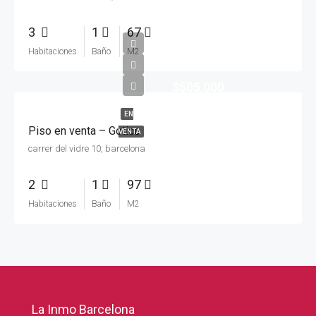
3
1
67
Habitaciones
Baño
M2
$505,000
EN
Piso en venta – Gotico
VENTA
carrer del vidre 10, barcelona
2
1
97
Habitaciones
Baño
M2
La Inmo Barcelona