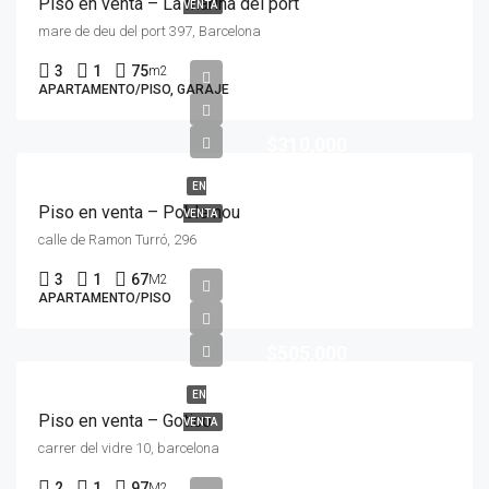
Piso en venta – La marina del port
VENTA
mare de deu del port 397, Barcelona
3
1
75
m2
APARTAMENTO/PISO, GARAJE
$310,000
EN
Piso en venta – Poble nou
VENTA
calle de Ramon Turró, 296
3
1
67
M2
APARTAMENTO/PISO
$505,000
EN
Piso en venta – Gotico
VENTA
carrer del vidre 10, barcelona
2
1
97
M2