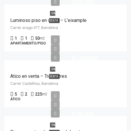
$270,000
EN
Luminoso piso en venta – L’eixample
VENTA
Carrer arago 477, Barcelona
1
1
50
m2
APARTAMENTO/PISO
$1,250,000
EN
Atico en venta – Tres torres
VENTA
Carrer Castellnou, Barcelona
5
2
225
m2
ÁTICO
$198,000
EN