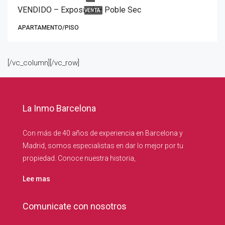
VENDIDO – Exposició – Poble Sec
VENTA
APARTAMENTO/PISO
[/vc_column][/vc_row]
La Inmo Barcelona
Con más de 40 años de experiencia en Barcelona y
Madrid, somos especialistas en dar lo mejor por tu
propiedad. Conoce nuestra historia,
Lee mas
Comunicate con nosotros