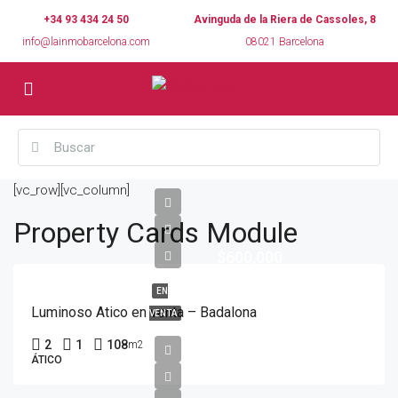
+34 93 434 24 50
Avinguda de la Riera de Cassoles, 8
info@lainmobarcelona.com
08021 Barcelona
[vc_row][vc_column]
Property Cards Module
$600,000
EN
Luminoso Atico en venta – Badalona
VENTA
2
1
108
m2
ÁTICO