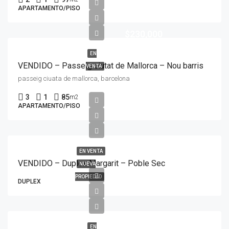
APARTAMENTO/PISO
$230,000
EN
VENDIDO – Passeig ciutat de Mallorca – Nou barris
VENTA
passeig ciuata de mallorca, barcelona
3
1
85
m2
APARTAMENTO/PISO
EN VENTA
VENDIDO – Duplex Margarit – Poble Sec
NUEVA
PROPIEDAD
DUPLEX
EN