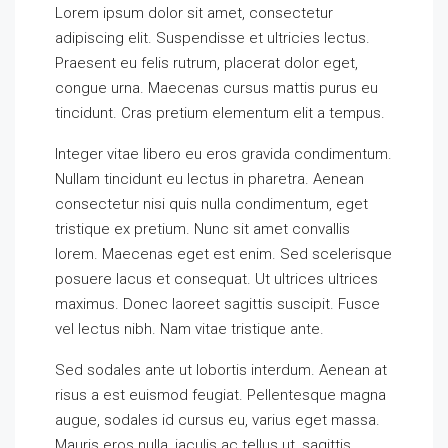
Lorem ipsum dolor sit amet, consectetur
adipiscing elit. Suspendisse et ultricies lectus.
Praesent eu felis rutrum, placerat dolor eget,
congue urna. Maecenas cursus mattis purus eu
tincidunt. Cras pretium elementum elit a tempus.
Integer vitae libero eu eros gravida condimentum.
Nullam tincidunt eu lectus in pharetra. Aenean
consectetur nisi quis nulla condimentum, eget
tristique ex pretium. Nunc sit amet convallis
lorem. Maecenas eget est enim. Sed scelerisque
posuere lacus et consequat. Ut ultrices ultrices
maximus. Donec laoreet sagittis suscipit. Fusce
vel lectus nibh. Nam vitae tristique ante.
Sed sodales ante ut lobortis interdum. Aenean at
risus a est euismod feugiat. Pellentesque magna
augue, sodales id cursus eu, varius eget massa.
Mauris eros nulla, iaculis ac tellus ut, sagittis