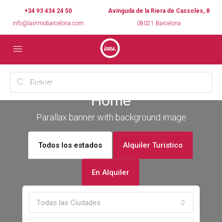
+34 93 434 24 50
Avinguda de la Riera de Cassoles, 8
info@lainmobarcelona.com
08021 Barcelona
Welcome, Make Yourself at
Home
Parallax banner with background image
Todos los estados
Alquiler Turistico
En Alquiler
Todas las Ciudades