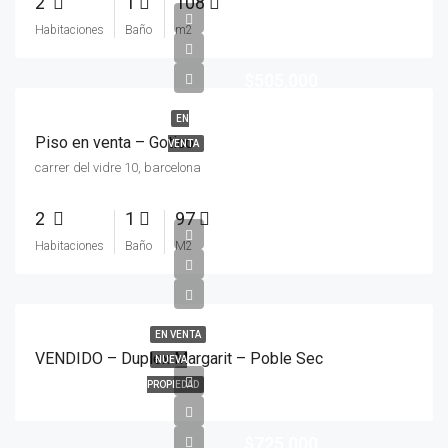
2
1
108
Habitaciones
Baño
m2
$505,000
EN
Piso en venta – Gotico
VENTA
carrer del vidre 10, barcelona
2
1
97
Habitaciones
Baño
M2
EN VENTA
VENDIDO – Duplex Margarit – Poble Sec
NUEVA
PROPIEDAD
$725,000