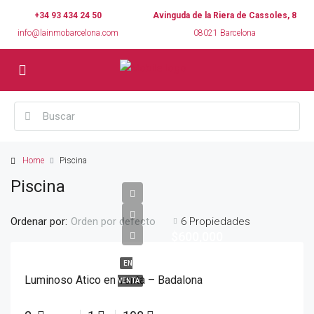
+34 93 434 24 50
Avinguda de la Riera de Cassoles, 8
info@lainmobarcelona.com
08021 Barcelona
Home
Piscina
Piscina
Ordenar por:
6 Propiedades
Orden por defecto
$600,000
EN
Luminoso Atico en venta – Badalona
VENTA