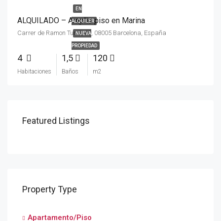
EN
ALQUILADO – Amplio piso en Marina
ALQUILER
Carrer de Ramon Turró, 40, 08005 Barcelona, España
NUEVA
PROPIEDAD
4
1,5
120
Habitaciones
Baños
m2
Featured Listings
Property Type
Apartamento/Piso