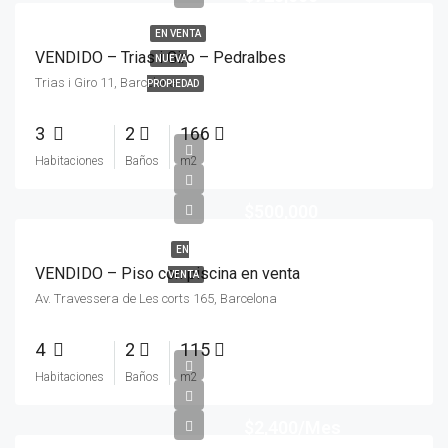
EN VENTA
VENDIDO – Trias i Giro – Pedralbes
NUEVA
Trias i Giro 11, Barcelona
PROPIEDAD
3
2
166
Habitaciones
Baños
m2
$500,000
EN
VENDIDO – Piso con piscina en venta
VENTA
Av. Travessera de Les corts 165, Barcelona
4
2
115
Habitaciones
Baños
m2
$2,400/Mes