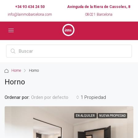
+34 93 434 24 50
Avinguda de la Riera de Cassoles, 8
info@lainmobarcelona.com
08021 Barcelona
Home
Horno
Horno
Ordenar por:
1 Propiedad
Orden por defecto
EN ALQUILER
NUEVA PROPIEDAD