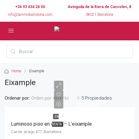
+34 93 434 24 50
Avinguda de la Riera de Cassoles, 8
info@lainmobarcelona.com
08021 Barcelona
Home
Eixample
Eixample
Ordenar por:
5 Propiedades
Orden por defecto
$270,000
EN
Luminoso piso en venta – L’eixample
VENTA
Carrer arago 477, Barcelona