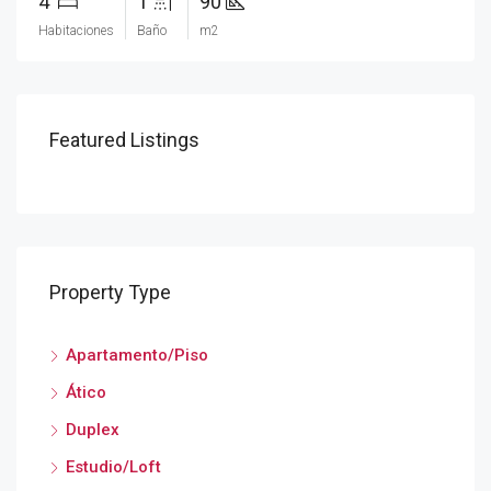
4
1
90
Habitaciones
Baño
m2
Featured Listings
Property Type
Apartamento/Piso
Ático
Duplex
Estudio/Loft