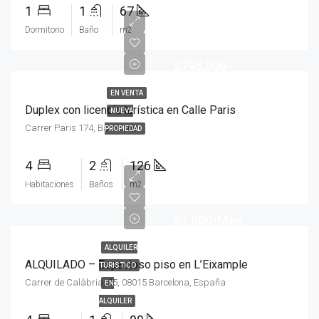
1
1
67
Dormitorio
Baño
m2
$795,000
EN VENTA
Duplex con licencia turística en Calle Paris
NUEVA
Carrer Paris 174, Barcelona
PROPIEDAD
4
2
126
Habitaciones
Baños
m2
$1,500/Mes
ALQUILER
ALQUILADO – Espacioso piso en L’Eixample
TURISTICO
Carrer de Calàbria, 85, 08015 Barcelona, España
EN
ALQUILER