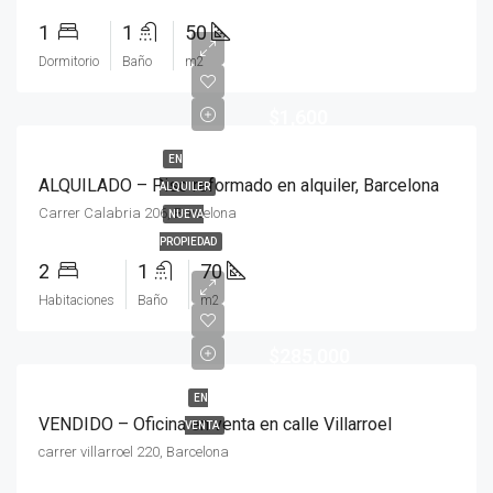
1
1
50
Dormitorio
Baño
m2
$1,600
EN
ALQUILADO – Piso reformado en alquiler, Barcelona
ALQUILER
Carrer Calabria 206, Barcelona
NUEVA
PROPIEDAD
2
1
70
Habitaciones
Baño
m2
$285,000
EN
VENDIDO – Oficina en venta en calle Villarroel
VENTA
carrer villarroel 220, Barcelona