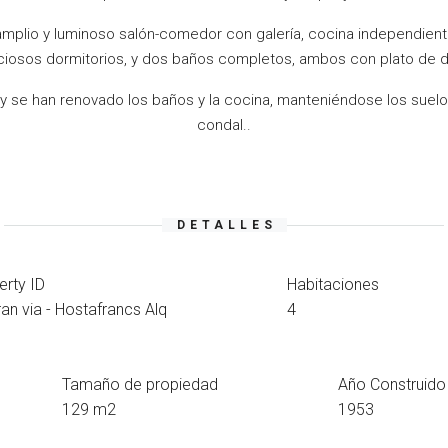
 amplio y luminoso salón-comedor con galería, cocina independie
iosos dormitorios, y dos baños completos, ambos con plato de 
y se han renovado los baños y la cocina, manteniéndose los suelos 
condal..
DETALLES
erty ID
Habitaciones
an via - Hostafrancs Alq
4
Tamaño de propiedad
Año Construido
129 m2
1953