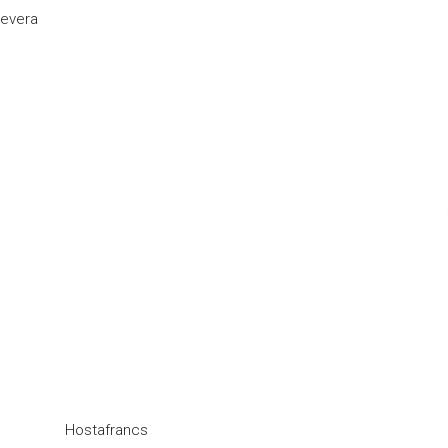
evera
Hostafrancs