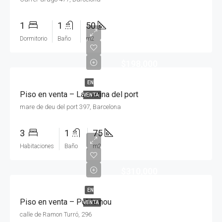
1
1
50
Dormitorio
Baño
m2
$198,000
EN
Piso en venta – La marina del port
VENTA
mare de deu del port 397, Barcelona
3
1
75
Habitaciones
Baño
m2
$310,000
EN
Piso en venta – Poble nou
VENTA
calle de Ramon Turró, 296