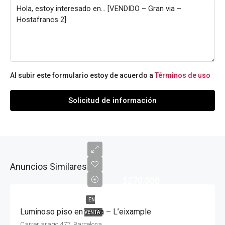
Al subir este formulario estoy de acuerdo a
Términos de uso
Solicitud de información
Anuncios Similares
$270,000
EN
Luminoso piso en venta – L’eixample
VENTA
Carrer arago 477, Barcelona