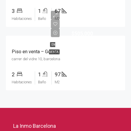
3
1
67
Habitaciones
Baño
M2
$505,000
EN
Piso en venta – Gotico
VENTA
carrer del vidre 10, barcelona
2
1
97
Habitaciones
Baño
M2
La Inmo Barcelona