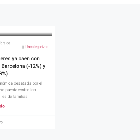
bre de
Uncategorized
leres ya caen con
 Barcelona (-12%) y
-8%)
onómica desatada por el
ha puesto contra las
les de familias...
ndo
ro