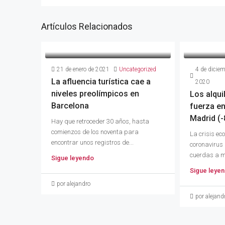
Artículos Relacionados
21 de enero de 2021
Uncategorized
4 de diciem
La afluencia turística cae a
2020
niveles preolímpicos en
Los alqui
Barcelona
fuerza en
Madrid (
Hay que retroceder 30 años, hasta
comienzos de los noventa para
La crisis ec
encontrar unos registros de...
coronavirus 
cuerdas a mi
Sigue leyendo
Sigue leye
por alejandro
por alejand